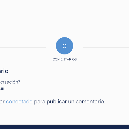
0
COMENTARIOS
rio
versación?
ir!
tar
conectado
para publicar un comentario.