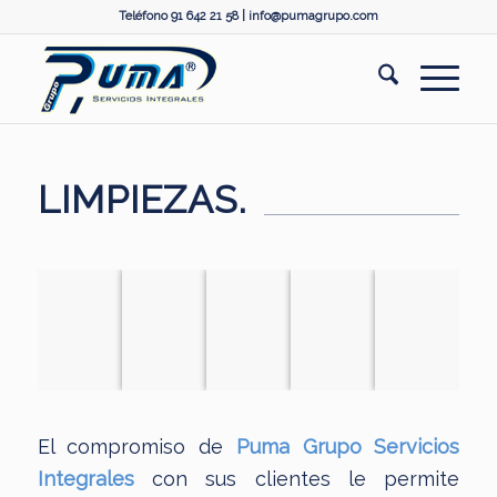
Teléfono 91 642 21 58 |
info@pumagrupo.com
LIMPIEZAS.
Oficinas
Limpiezas
Garajes y
Colegios,
Comunidades y
e
de
grandes
universidades
Mancomunidades
industrias
fachadas
superficies
y
y
organismos
cristales
El compromiso de
Puma Grupo Servicios
públicos
en altura.
Integrales
con sus clientes le permite